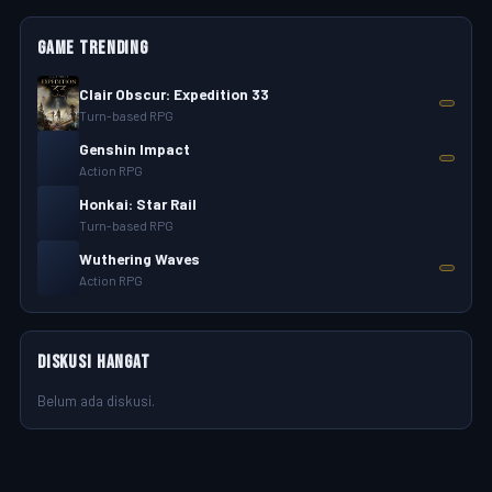
Game trending
Clair Obscur: Expedition 33
Turn-based RPG
Genshin Impact
Action RPG
Honkai: Star Rail
Turn-based RPG
Wuthering Waves
Action RPG
Diskusi hangat
Belum ada diskusi.